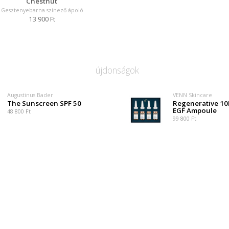
Chestnut
Gesztenyebarna színező ápoló
13 900 Ft
újdonságok
Augustinus Bader
VENN Skincare
The Sunscreen SPF 50
Regenerative 1
EGF Ampoule
48 800 Ft
99 800 Ft