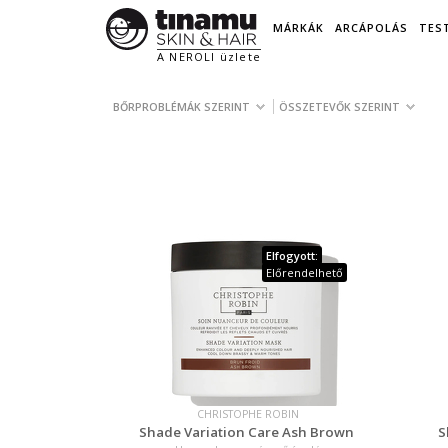
MÁRKÁK
ARCÁPOLÁS
TES
A NEROLI üzlete
BŐRPROBLÉMÁK SZERINT
ÖSSZETEVŐK SZERINT
Elfogyott:
Előrendelhető
CHRISTOPHE ROBIN
Shade Variation Care Ash Brown
S