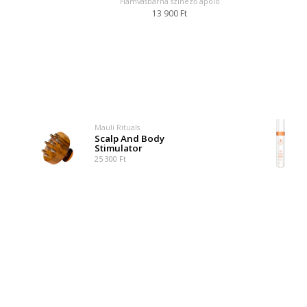
Hamvasbarna színező ápoló
13 900 Ft
Mauli Rituals
Scalp And Body
Stimulator
25 300 Ft