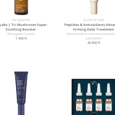
PAI SKINCARE
ALLIES OF SKIN
 Labs | Tri-Mushroom Super-
Peptides & Antioxidants Adv
Soothing Booster
Firming Daily Treatment
Bőrnyugtató booster
Bőrfeszesítő kezelés antioxidánsok
7 400 Ft
peptidekkel
48 800 Ft