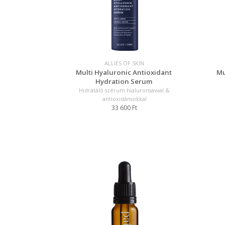
ALLIES OF SKIN
Multi Hyaluronic Antioxidant
Mu
Hydration Serum
Hidratáló szérum hialuronsavval &
antioxidánsokkal
33 600 Ft