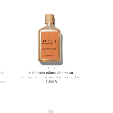
RAHUA
ner
Enchanted Island Shampoo
Sampon esőerdei gyümölcsökkel és olajokkal
15 200 Ft
al és