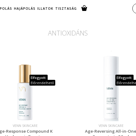
POLÁS
HAJÁPOLÁS
ILLATOK
TISZTASÁG
ANTIOXIDÁNS
Elfogyott:
Elfogyott:
Előrendelhető
Előrendelh
VENN SKINCARE
VENN SKINCARE
ge-Response Compound K
Age-Reversing All-in-On