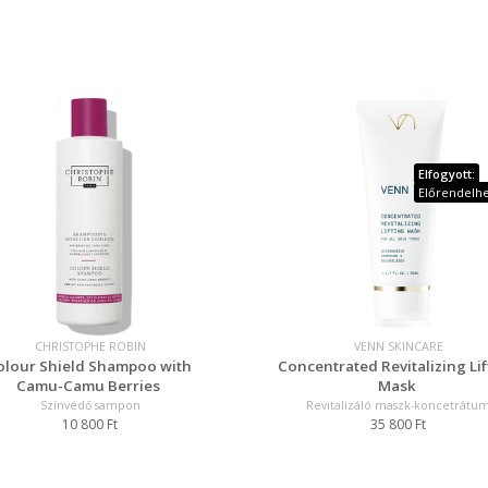
Elfogyott:
Előrendelh
CHRISTOPHE ROBIN
VENN SKINCARE
olour Shield Shampoo with
Concentrated Revitalizing Lif
Camu-Camu Berries
Mask
Színvédő sampon
Revitalizáló maszk-koncetrátu
10 800 Ft
35 800 Ft