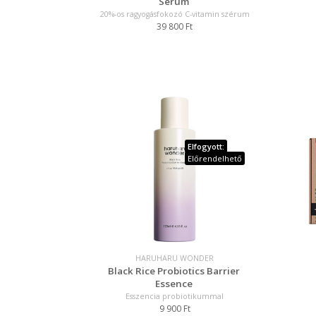
Serum
20%-os ragyogásfokozó C-vitamin szérum
39 800 Ft
Elfogyott:
Előrendelhető
HARUHARU WONDER
Black Rice Probiotics Barrier
Essence
Esszencia probiotikummal
9 900 Ft