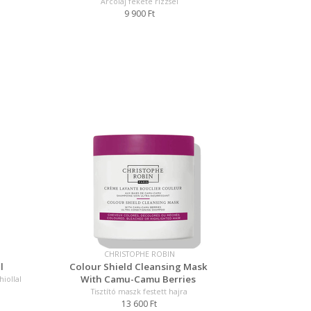
Arcolaj fekete rizzsel
9 900 Ft
CHRISTOPHE ROBIN
l
Colour Shield Cleansing Mask
With Camu-Camu Berries
iollal
Tisztító maszk festett hajra
13 600 Ft