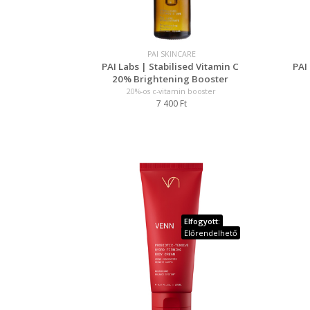
PAI SKINCARE
PAI Labs | Stabilised Vitamin C
PAI
20% Brightening Booster
20%-os c-vitamin booster
7 400 Ft
Elfogyott:
Előrendelhető