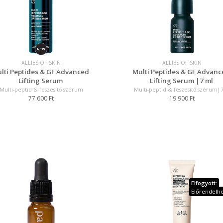
ALLIES OF SKIN
ALLIES OF SKIN
lti Peptides & GF Advanced
Multi Peptides & GF Advanc
Lifting Serum
Lifting Serum |7 ml
Multi-peptid & feszesítő szérum
Multi-peptid & feszesítő szérum|
77 600 Ft
19 900 Ft
Elfogyott:
Előrendelh