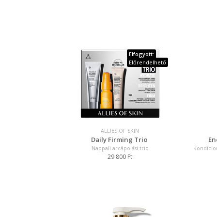
Elfogyott:
Előrendelhető
ALLIES OF SKIN
Daily Firming Trio
En
Nappali arcápolási trio
Kondicio
29 800 Ft