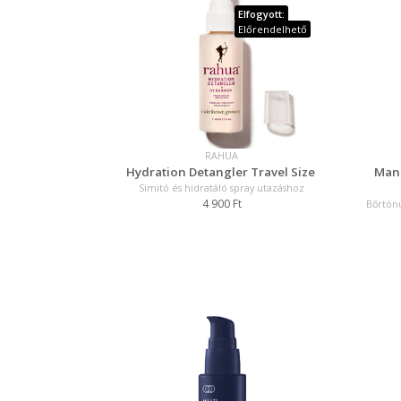
Elfogyott:
Előrendelhető
RAHUA
Hydration Detangler Travel Size
Mand
Simitó és hidratáló spray utazáshoz
4 900 Ft
Bőrtónu