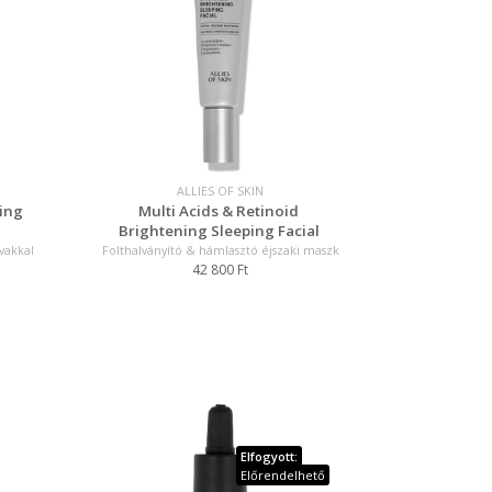
ALLIES OF SKIN
ing
Multi Acids & Retinoid
Brightening Sleeping Facial
vakkal
Folthalványító & hámlasztó éjszaki maszk
42 800 Ft
Elfogyott:
Előrendelhető