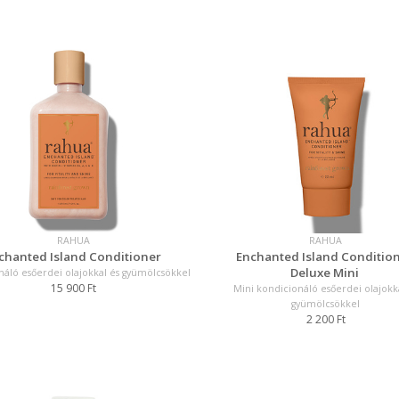
RAHUA
RAHUA
chanted Island Conditioner
Enchanted Island Conditio
Deluxe Mini
náló esőerdei olajokkal és gyümölcsökkel
15 900 Ft
Mini kondicionáló esőerdei olajokk
gyümölcsökkel
2 200 Ft