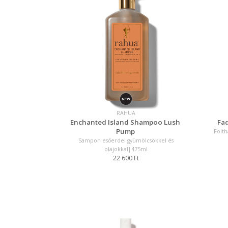
RAHUA
Enchanted Island Shampoo Lush
Fa
Pump
Folth
Sampon esőerdei gyümölcsökkel és
olajokkal|475ml
22 600 Ft