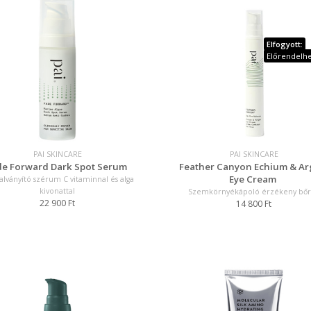
Elfogyott:
Előrendelh
PAI SKINCARE
PAI SKINCARE
de Forward Dark Spot Serum
Feather Canyon Echium & A
Eye Cream
alványító szérum C vitaminnal és alga
kivonattal
Szemkörnyékápoló érzékeny bőr
22 900 Ft
14 800 Ft