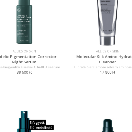
ALLIES OF SKIN
ALLIES OF SKIN
elic Pigmentation Corrector
Molecular Silk Amino Hydrat
Night Serum
Cleanser
s-kiegyenlítő éjszakai AHA-BHA szérum
Hidratáló arclemosó selyem aminosa
39 600 Ft
17 800 Ft
Elfogyott:
Előrendelhető