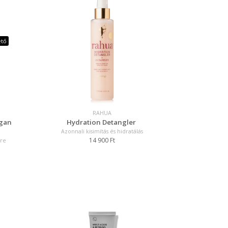
ető
RAHUA
rgan
Hydration Detangler
Azonnali kisimítás és hidratálás
14 900 Ft
re