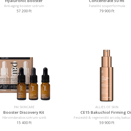
Hyaluronic Booster
Concentrate 50 ml
Anti-aging booster szérum
Fiatalító szuperformula
57 200 Ft
79 900 Ft
PAI SKINCARE
ALLIES OF SKIN
Booster Discovery Kit
CE15 Bakuchiol Firming Oi
Háromdarabos szérum szett
Feszesítő & regeneráló arcolaj bakuch
15 400 Ft
59 900 Ft