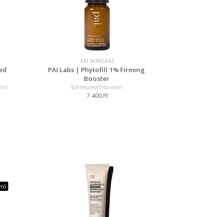
PAI SKINCARE
ed
PAI Labs | Phytofill 1% Firming
Booster
7ml
Bőrfeszesítő booster
7 400 Ft
ető