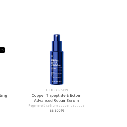
ető
ALLIES OF SKIN
ting
Copper Tripeptide & Ectoin
Advanced Repair Serum
m
Regeneráló szérum copper peptiddel
88 800 Ft