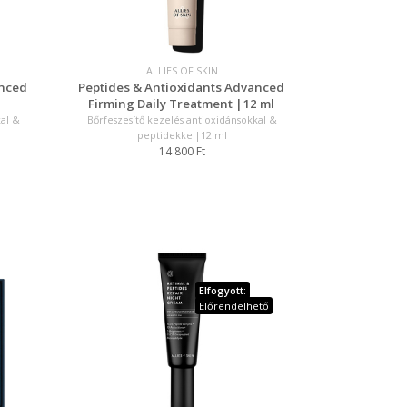
ALLIES OF SKIN
anced
Peptides & Antioxidants Advanced
Firming Daily Treatment |12 ml
kal &
Bőrfeszesítő kezelés antioxidánsokkal &
peptidekkel|12 ml
14 800 Ft
Elfogyott:
Előrendelhető