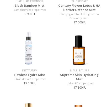
HARUHARU WONDER
PAI SKINCARE
Black Bamboo Mist
Century Flower Lotus & HA
Barrier Defence Mist
Bambuszvizes arcpermet
5 900 Ft
Bőrnyugtató tonik kifejezetten
érzékeny bőrre
17 600 Ft
INSTYTUTUM
MAULI RITUALS
Flawless Hydra Mist
Supreme Skin Hydrating
Mist
Ultrahidratáló arcpermet
19 600 Ft
Hidratáló arcpermet
17 800 Ft