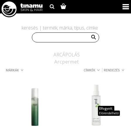
keresés | termék, márka, típus, címke
ARCÁPOLÁS
Arcpermet
MÁRKÁK
CÍMKÉK
RENDEZÉS
Elfogyott:
Előrendelhető