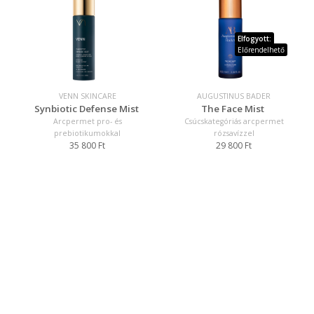
Elfogyott:
Előrendelhető
VENN SKINCARE
AUGUSTINUS BADER
Synbiotic Defense Mist
The Face Mist
Arcpermet pro- és
Csúcskategóriás arcpermet
prebiotikumokkal
rózsavízzel
35 800 Ft
29 800 Ft