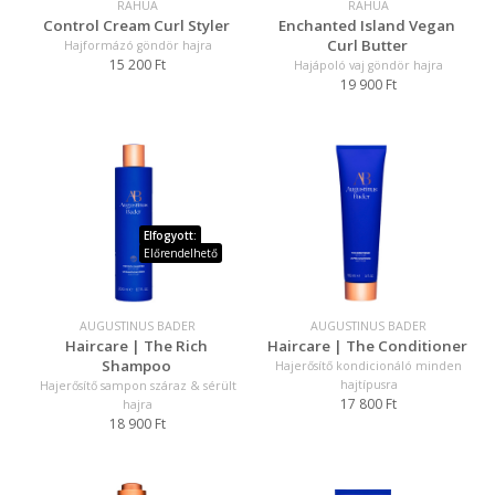
RAHUA
RAHUA
Control Cream Curl Styler
Enchanted Island Vegan
Curl Butter
Hajformázó göndör hajra
15 200 Ft
Hajápoló vaj göndör hajra
19 900 Ft
Elfogyott:
Előrendelhető
AUGUSTINUS BADER
AUGUSTINUS BADER
Haircare | The Rich
Haircare | The Conditioner
Shampoo
Hajerősítő kondicionáló minden
hajtípusra
Hajerősítő sampon száraz & sérült
17 800 Ft
hajra
18 900 Ft