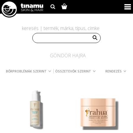
keresés | termék, márka, típus, címke
GÖNDÖR HAJRA
BŐRPROBLÉMÁK SZERINT
ÖSSZETEVŐK SZERINT
RENDEZÉS