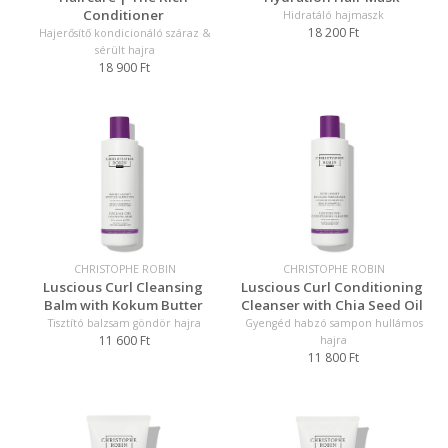
Conditioner
Hidratáló hajmaszk
18 200 Ft
Hajerősítő kondicionáló száraz &
sérült hajra
18 900 Ft
CHRISTOPHE ROBIN
CHRISTOPHE ROBIN
Luscious Curl Cleansing
Luscious Curl Conditioning
Balm with Kokum Butter
Cleanser with Chia Seed Oil
Tisztító balzsam göndör hajra
Gyengéd habzó sampon hullámos
11 600 Ft
hajra
11 800 Ft