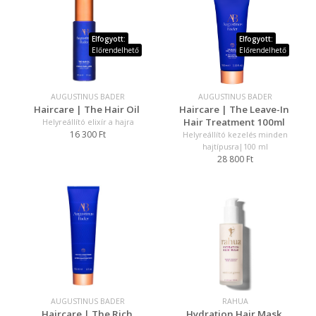
Elfogyott:
Elfogyott:
Előrendelhető
Előrendelhető
AUGUSTINUS BADER
AUGUSTINUS BADER
Haircare | The Hair Oil
Haircare | The Leave-In
Hair Treatment 100ml
Helyreállító elixír a hajra
16 300 Ft
Helyreállító kezelés minden
hajtípusra|100 ml
28 800 Ft
AUGUSTINUS BADER
RAHUA
Haircare | The Rich
Hydration Hair Mask