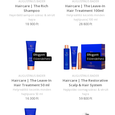
AUGUSTINUS BADER
AUGUSTINUS BADER
Haircare | The Rich
Haircare | The Leave-In
Shampoo
Hair Treatment 100ml
Hajerősítő sampon száraz & sérült
Helyreállító kezelés minden
hajra
hajtípusra|100 ml
18 900 Ft
28 800 Ft
Elfogyott:
Elfogyott:
Előrendelhető
Előrendelhető
AUGUSTINUS BADER
AUGUSTINUS BADER
Haircare | The Leave-In
Haircare | The Restorative
Hair Treatment 50 ml
Scalp & Hair System
Helyreállító kezelés minden
Hajápolási csomag száraz & sérült
hajtípusra 50 ml
hajra
16 300 Ft
59 800 Ft