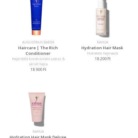
AUGUSTINUS BADER
RAHUA
Haircare | The Rich
Hydration Hair Mask
Conditioner
Hidratáló hajmaszk
18 200 Ft
Hajerősítő kondicionáló száraz &
sérült hajra
18 900 Ft
RAHUA
Hydration Hair Mask Deluxe