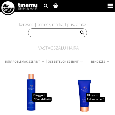
keresés | termék, márka, típus, címke
VASTAGSZÁLÚ HAJRA
BŐRPROBLÉMÁK SZERINT
ÖSSZETEVŐK SZERINT
RENDEZÉS
Elfogyott:
Elfogyott:
Előrendelhető
Előrendelhető