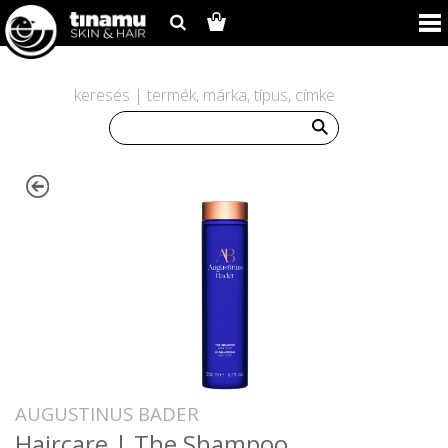
keresés | termék, márka, típus, címke
AUGUSTINUS BADER
Haircare | The Shampoo