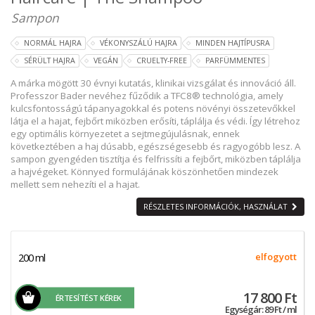
Sampon
NORMÁL HAJRA
VÉKONYSZÁLÚ HAJRA
MINDEN HAJTÍPUSRA
SÉRÜLT HAJRA
VEGÁN
CRUELTY-FREE
PARFÜMMENTES
A márka mögött 30 évnyi kutatás, klinikai vizsgálat és innováció áll.
Professzor Bader nevéhez fűződik a TFC8® technológia, amely
kulcsfontosságú tápanyagokkal és potens növényi összetevőkkel
látja el a hajat, fejbőrt miközben erősíti, táplálja és védi. Így létrehoz
egy optimális környezetet a sejtmegújulásnak, ennek
következtében a haj dúsabb, egészségesebb és ragyogóbb lesz. A
sampon gyengéden tisztítja és felfrissíti a fejbőrt, miközben táplálja
a hajvégeket. Könnyed formulájának köszönhetően mindezek
mellett sem nehezíti el a hajat.
RÉSZLETES INFORMÁCIÓK, HASZNÁLAT
200 ml
elfogyott
17 800 Ft
ÉRTESÍTÉST KÉREK
Egységár: 89 Ft / ml