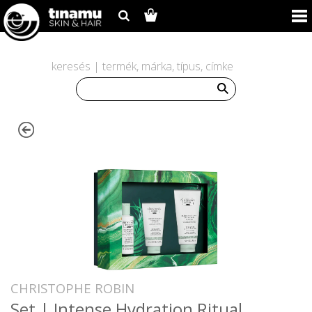
keresés | termék, márka, típus, címke
CHRISTOPHE ROBIN
Set | Intense Hydration Ritual