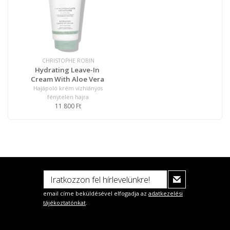
CHRISTOPHE ROBIN
Hydrating Leave-In
Cream With Aloe Vera
Hajápoló krém vízhiányos
fénytelen hajra
11 800 Ft
email címe beküldésével elfogadja az
adatkezelési
tájékoztatónkat
.