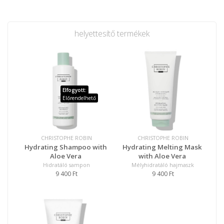
helyettesítő termékek
Elfogyott:
Előrendelhető
CHRISTOPHE ROBIN
CHRISTOPHE ROBIN
Hydrating Shampoo with
Hydrating Melting Mask
Aloe Vera
with Aloe Vera
Hidratáló sampon
Mélyhidratáló hajmaszk
9 400 Ft
9 400 Ft