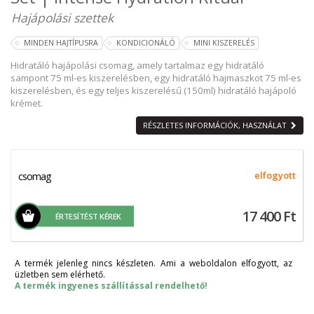
Hajápolási szettek
MINDEN HAJTÍPUSRA
KONDICIONÁLÓ
MINI KISZERELÉS
Hidratáló hajápolási csomag, amely tartalmaz egy hidratáló
sampont 75 ml-es kiszerelésben, egy hidratáló hajmaszkot 75 ml-es
kiszerelésben, és egy teljes kiszerelésű (150ml) hidratáló hajápoló
krémet.
RÉSZLETES INFORMÁCIÓK, HASZNÁLAT
csomag
elfogyott
17 400 Ft
ÉRTESÍTÉST KÉREK
A termék jelenleg nincs készleten. Ami a weboldalon elfogyott, az
üzletben sem elérhető.
A termék ingyenes szállítással rendelhető!