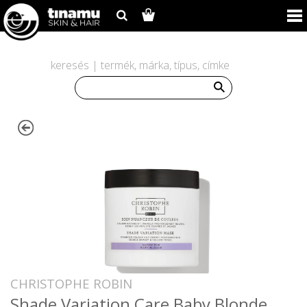
keresés | termék, márka, típus, címke
CHRISTOPHE ROBIN
Shade Variation Care Baby Blonde