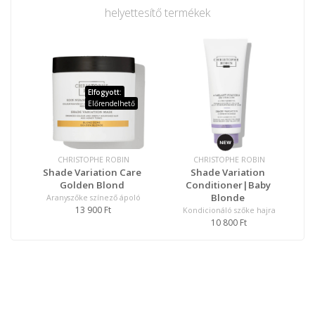
helyettesítő termékek
Elfogyott:
Előrendelhető
CHRISTOPHE ROBIN
CHRISTOPHE ROBIN
Shade Variation Care
Shade Variation
Golden Blond
Conditioner|Baby
Blonde
Aranyszőke színező ápoló
13 900 Ft
Kondicionáló szőke hajra
10 800 Ft