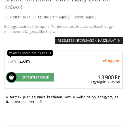
Színező
FESTETT HAJRA
MELÍROZOTT HAJRA
SZŐKE HAJRA
Időleges színező és ápoló. Természetes, festett, szőkített vagy
melírozott világosszőke hajra.
RÉSZLETES INFORMÁCIÓK, HASZNÁLAT
Válassz kiszereléseink közül!
75 ml
250 ml
elfogyott
13 900 Ft
ÉRTESÍTÉST KÉREK
Egységár: 56 Ft / ml
A termék jelenleg nincs készleten. Ami a weboldalon elfogyott, az
üzletben sem elérhető.