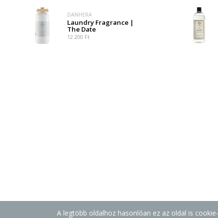
DANHERA
Laundry Fragrance |
The Date
12 200 Ft
A legtöbb oldalhoz hasonlóan ez az oldal is cooki