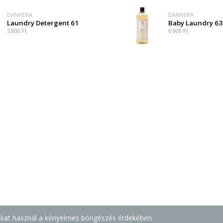
DANHERA
DANHERA
Laundry Detergent 61
Baby Laundry 63
5 800 Ft
6 900 Ft
e-kat használ a kényelmes böngészés érdekében.