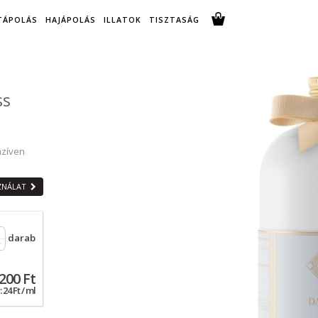
TÁPOLÁS
HAJÁPOLÁS
ILLATOK
TISZTASÁG
ss
nzíven
SZNÁLAT
darab
200 Ft
24 Ft / ml