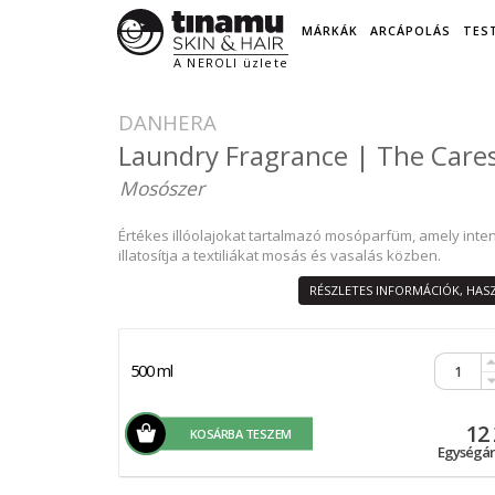
MÁRKÁK
ARCÁPOLÁS
TES
A NEROLI üzlete
DANHERA
Laundry Fragrance | The Care
Mosószer
Értékes illóolajokat tartalmazó mosóparfüm, amely inte
illatosítja a textiliákat mosás és vasalás közben.
RÉSZLETES INFORMÁCIÓK, HA
500 ml
12 
KOSÁRBA TESZEM
Egységár: 