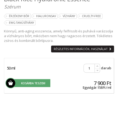
Szérum
ÉRZÉKENY BŐR
HIALURONSAV
VÍZHIÁNY
CRUELTY-FREE
EWG-TANÚSÍTVÁNY
Könnyű, anti-aging esszencia, amely felfrissíti és puhává varázsolja
a vízhiányos bőrt, miközben nem hagy ragacsos érzetett. Tökéletes
zsíros és kombinált bőrtípusra.
RÉSZLETES INFORMÁCIÓK, HASZNÁLAT
50 ml
darab
7 900 Ft
KOSÁRBA TESZEM
Egységár: 158 Ft / ml