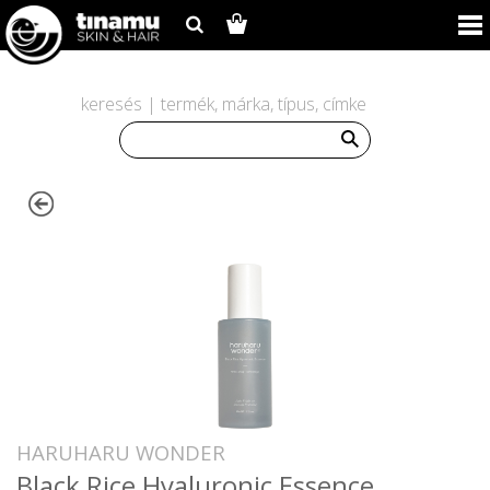
keresés | termék, márka, típus, címke
HARUHARU WONDER
Black Rice Hyaluronic Essence