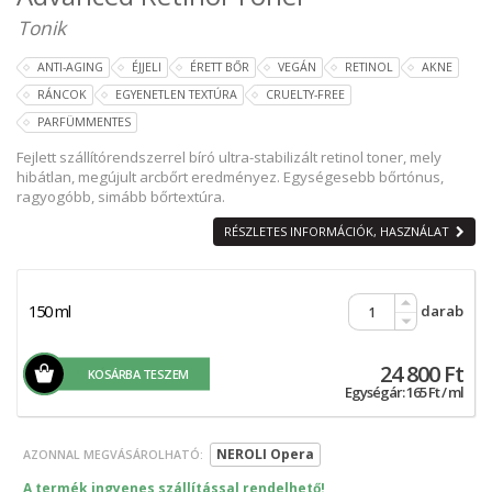
Tonik
ANTI-AGING
ÉJJELI
ÉRETT BŐR
VEGÁN
RETINOL
AKNE
RÁNCOK
EGYENETLEN TEXTÚRA
CRUELTY-FREE
PARFÜMMENTES
Fejlett szállítórendszerrel bíró ultra-stabilizált retinol toner, mely
hibátlan, megújult arcbőrt eredményez. Egységesebb bőrtónus,
ragyogóbb, simább bőrtextúra.
RÉSZLETES INFORMÁCIÓK, HASZNÁLAT
150 ml
darab
24 800 Ft
KOSÁRBA TESZEM
Egységár: 165 Ft / ml
NEROLI Opera
AZONNAL MEGVÁSÁROLHATÓ:
A termék ingyenes szállítással rendelhető!