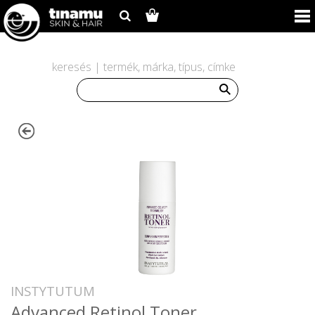
keresés | termék, márka, típus, címke
INSTYTUTUM
Advanced Retinol Toner