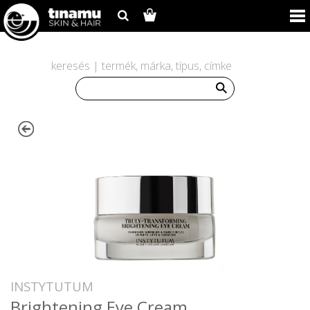
keresés | termék, márka, típus, címke
INSTYTUTUM
Brightening Eye Cream