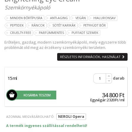
Szemkörnyékápoló
MINDEN BŐRTÍPUSRA
ANTI-AGING
VEGÁN
HIALURONSAV
PEPTIDEK
RÁNCOK
SÖTÉT KARIKÁK
PETYHÜDT BŐR
CRUELTY-FREE
PARFÜMMENTES
PUFFADT SZEMEK
Erőteljes, gazdag, modern szemkörnyékápoló, mely egyszerre több
problémát old meg az érzékeny szemkörnyéki területen.
RÉSZLETES INFORMÁCIÓK, HASZNÁLAT
15 ml
darab
34 800 Ft
KOSÁRBA TESZEM
Egységár: 2 320 Ft / ml
NEROLI Opera
AZONNAL MEGVÁSÁROLHATÓ:
A termék ingyenes szállítással rendelhető!