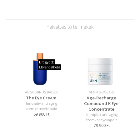
helyettesítő termékek
Elfogyott:
Előrendelhető
AUGUSTINUS BADER
VENN SKINCARE
The Eye Cream
Age-Recharge
Compound K Eye
Innovatív anti-aging
Concentrate
szemkörnyékápoló
69 900 Ft
Komplex anti-aging
szemkörnyékápoló
79 900 Ft