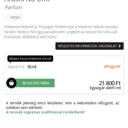
Parfüm
UNISEX
A Maison Matiné új 'Voyager' kollekciója a határok nélküli utazást
hirdeti. Fedezz fel egy paradicsomi szigetet az Arashi No Umi-val!
Parfümőr: BÉRÉNICE WATTEAU
RÉSZLETES INFORMÁCIÓK, HASZNÁLAT
Válassz kiszereléseink közül!
Minta/1ml
50 ml
elfogyott
21 800 Ft
ÉRTESÍTÉST KÉREK
Egységár: 436 Ft / ml
A termék jelenleg nincs készleten. Ami a weboldalon elfogyott, az
üzletben sem elérhető.
A termék ingyenes szállítással rendelhető!