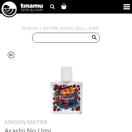
keresés | termék, márka, típus, címke
MAISON MATINE
Arashi No Umi