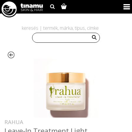
keresés | termék, márka, típus, címke
RAHUA
Leave-In Treatment Light