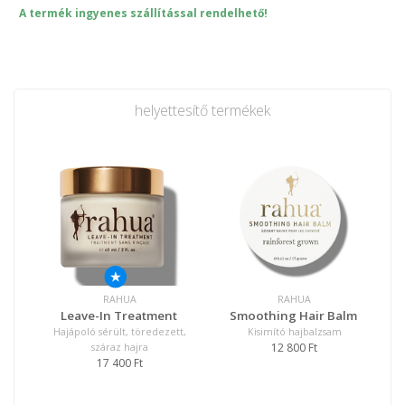
A termék ingyenes szállítással rendelhető!
helyettesítő termékek
RAHUA
RAHUA
Leave-In Treatment
Smoothing Hair Balm
Hajápoló sérült, töredezett,
Kisimító hajbalzsam
12 800 Ft
száraz hajra
17 400 Ft