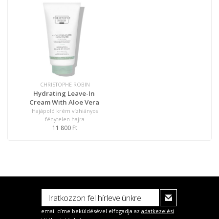
CHRISTOPHE ROBIN
Hydrating Leave-In
Cream With Aloe Vera
Hajápoló krém vízhiányos
fénytelen hajra
11 800 Ft
email címe beküldésével elfogadja az
adatkezelési