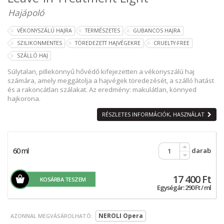
Hajápoló
VÉKONYSZÁLÚ HAJRA
TERMÉSZETES
GUBANCOS HAJRA
SZILIKONMENTES
TÖREDEZETT HAJVÉGEKRE
CRUELTY-FREE
SZÁLLÓ HAJ
Súlytalan, pillekönnyű hővédő kifejezetten a vékonyszálú haj
számára, amely meggátolja a hajvégek töredezését, a szálló hatást
és a rakoncátlan szálakat. Az eredmény: makulátlan, könnyed
hajkorona.
RÉSZLETES INFORMÁCIÓK, HASZNÁLAT
60 ml
darab
17 400 Ft
KOSÁRBA TESZEM
Egységár: 290 Ft / ml
NEROLI Opera
AZONNAL MEGVÁSÁROLHATÓ: