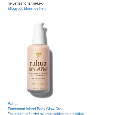
helyettesítő termékek
Elfogyott:
Előrendelhető
Rahua
Enchanted Island Body Glow Cream
Testápoló esőerdei gyümölcsökkel és olajokkal