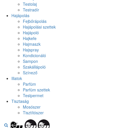
Testolaj
Testradír
Hajápolás
Fejbőrápolás
Hajápolási szettek
Hajápoló
Hajkefe
Hajmaszk
Hajspray
Kondicionáló
Sampon
Szakállápoló
Színező
Illatok
Parfüm
Parfüm szettek
Testpermet
Tisztaság
Mosószer
Tisztítószer