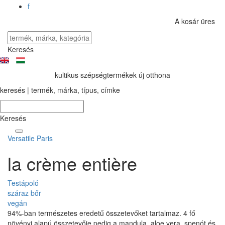
f
A kosár üres
Keresés
kultikus szépségtermékek új otthona
keresés | termék, márka, típus, címke
Keresés
Versatile Paris
la crème entière
Testápoló
száraz bőr
vegán
94%-ban természetes eredetű összetevőket tartalmaz. 4 fő
növényi alapú összetevője pedig a mandula, aloe vera, spenót és