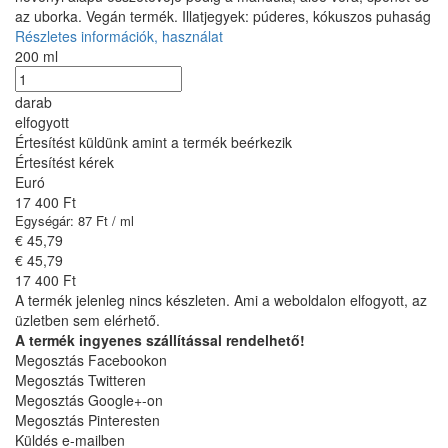
az uborka. Vegán termék. Illatjegyek: púderes, kókuszos puhaság
Részletes információk, használat
200 ml
darab
elfogyott
Értesítést küldünk amint a termék beérkezik
Értesítést kérek
Euró
17 400 Ft
Egységár: 87 Ft / ml
€ 45,79
€ 45,79
17 400 Ft
A termék jelenleg nincs készleten. Ami a weboldalon elfogyott, az
üzletben sem elérhető.
A termék ingyenes szállítással rendelhető!
Megosztás Facebookon
Megosztás Twitteren
Megosztás Google+-on
Megosztás Pinteresten
Küldés e-mailben