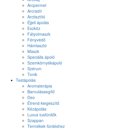
Arcpermet
Arcradír
Arctisztító
Éjjeli ápolás
Eszköz
Fátyolmaszk
Fényvédő
Hámlasztó
Maszk
Speciális ápoló
Szemkörnyékápoló
Szérum
Tonik
Testápolás
Aromaterápia
Barnulássegítő
Deo
Étrend-kiegészítő
Kézápolás
Luxus tusfürdők
Szappan
Termékek fürdéshez