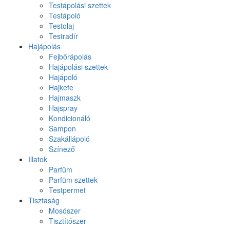
Testápolási szettek
Testápoló
Testolaj
Testradír
Hajápolás
Fejbőrápolás
Hajápolási szettek
Hajápoló
Hajkefe
Hajmaszk
Hajspray
Kondicionáló
Sampon
Szakállápoló
Színező
Illatok
Parfüm
Parfüm szettek
Testpermet
Tisztaság
Mosószer
Tisztítószer