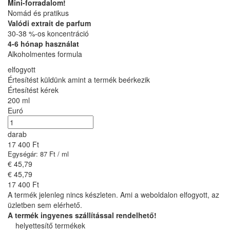
Mini-forradalom!
Nomád és pratikus
Valódi extrait de parfum
30-38 %-os koncentráció
4-6 hónap használat
Alkoholmentes formula
elfogyott
Értesítést küldünk amint a termék beérkezik
Értesítést kérek
200 ml
Euró
darab
17 400 Ft
Egységár: 87 Ft / ml
€ 45,79
€ 45,79
17 400 Ft
A termék jelenleg nincs készleten. Ami a weboldalon elfogyott, az
üzletben sem elérhető.
A termék ingyenes szállítással rendelhető!
helyettesítő termékek