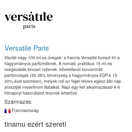
Versatile Paris
Viszlát nagy 100 ml-es üvegek: a francia Versatile búcsút int a
hagyományos parfümöknek. A nomád, praktikus 15 ml-es
üvegecskék kincset rejtenek: hihetetlenül koncentrált
parfümolajak (30-38% töménység a hagyományos EDP-k 15-
20%-ával szemben), melyek roll-on fejjel felvive egész álló nap
árasztják mesefinom illataikat. Napi egy-két alkalmazással 4-6
hónapnyi használatot tesznek lehetővé.
Származás:
Franciaország
tinamu ezért szereti