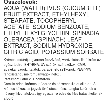
Összetevők:
AQUA (WATER) IVUS (CUCUMBER )
FRUIT EXTRACT, ETHYLHEXYL
STEARATE, TOCOPHERYL
ACETATE, SODIUM BENZOATE,
ETHYLHEXYLGLYCERIN, SPINACIA
OLERACEA (SPINACH) LEAF
EXTRACT, SODIUM HYDROXIDE,
CITRIC ACID, POTASSIUM SORBATE
Krémes textúrájú, gyorsan felszívódó, varázslatos illatú krém az
egész testre. BHT/BHA, UV szűrők, színezékek, CMR,
adalékanyagok, ftalátok, parabének, szilikonok, PEG/PPG,
fenoxietanol, mikroműanyagok nélkül.
Parfümőr: Camille
Chemardin
Camille édes, krémes, púderes és pézsmás illatot alkotott. A
krémes kókuszos jegyek tökéletesen összhangba kerülnek a
növényi kivonatokkal, így egyszerre édes és friss hatást keltenek
a bőrön.