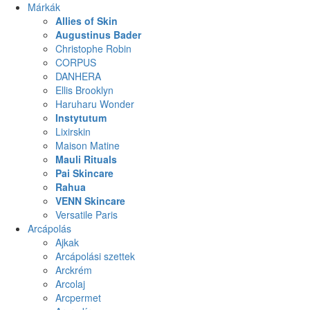
Márkák
Allies of Skin
Augustinus Bader
Christophe Robin
CORPUS
DANHERA
Ellis Brooklyn
Haruharu Wonder
Instytutum
Lixirskin
Maison Matine
Mauli Rituals
Pai Skincare
Rahua
VENN Skincare
Versatile Paris
Arcápolás
Ajkak
Arcápolási szettek
Arckrém
Arcolaj
Arcpermet