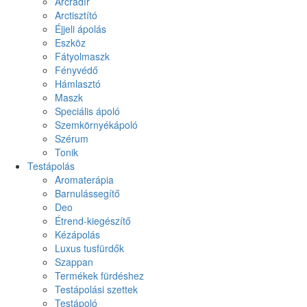
Arcradír
Arctisztító
Éjjeli ápolás
Eszköz
Fátyolmaszk
Fényvédő
Hámlasztó
Maszk
Speciális ápoló
Szemkörnyékápoló
Szérum
Tonik
Testápolás
Aromaterápia
Barnulássegítő
Deo
Étrend-kiegészítő
Kézápolás
Luxus tusfürdők
Szappan
Termékek fürdéshez
Testápolási szettek
Testápoló