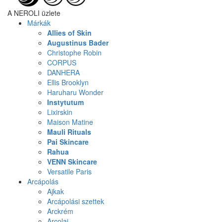
A NEROLI üzlete
Márkák
Allies of Skin
Augustinus Bader
Christophe Robin
CORPUS
DANHERA
Ellis Brooklyn
Haruharu Wonder
Instytutum
Lixirskin
Maison Matine
Mauli Rituals
Pai Skincare
Rahua
VENN Skincare
Versatile Paris
Arcápolás
Ajkak
Arcápolási szettek
Arckrém
Arcolaj