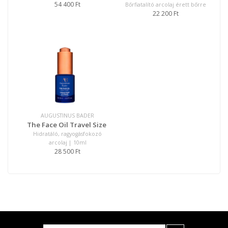
54 400 Ft
Bőrfiatalító arcolaj érett bőrre
22 200 Ft
AUGUSTINUS BADER
The Face Oil Travel Size
Hidratáló, ragyogásfokozó
arcolaj | 10ml
28 500 Ft