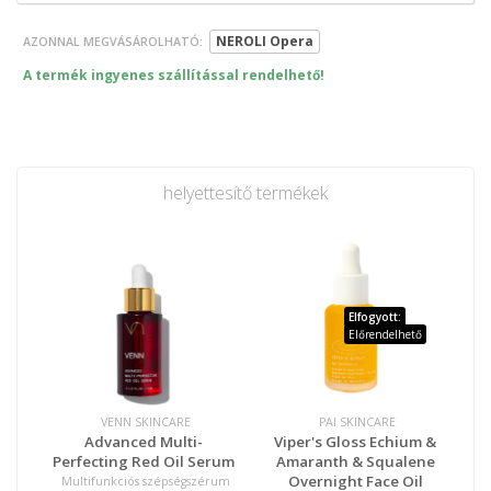
NEROLI Opera
AZONNAL MEGVÁSÁROLHATÓ:
A termék ingyenes szállítással rendelhető!
helyettesítő termékek
Elfogyott:
Előrendelhető
VENN SKINCARE
PAI SKINCARE
Advanced Multi-
Viper's Gloss Echium &
Perfecting Red Oil Serum
Amaranth & Squalene
Overnight Face Oil
Multifunkciós szépségszérum