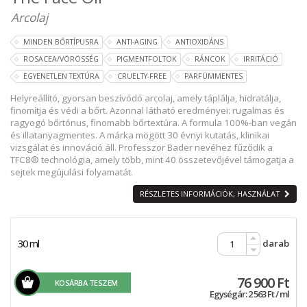
Arcolaj
MINDEN BŐRTÍPUSRA
ANTI-AGING
ANTIOXIDÁNS
ROSACEA/VÖRÖSSÉG
PIGMENTFOLTOK
RÁNCOK
IRRITÁCIÓ
EGYENETLEN TEXTÚRA
CRUELTY-FREE
PARFÜMMENTES
Helyreállító, gyorsan beszívódó arcolaj, amely táplálja, hidratálja,
finomítja és védi a bőrt. Azonnal látható eredményei: rugalmas és
ragyogó bőrtónus, finomabb bőrtextúra. A formula 100%-ban vegán
és illatanyagmentes. A márka mögött 30 évnyi kutatás, klinikai
vizsgálat és innováció áll. Professzor Bader nevéhez fűződik a
TFC8® technológia, amely több, mint 40 összetevőjével támogatja a
sejtek megújulási folyamatát.
RÉSZLETES INFORMÁCIÓK, HASZNÁLAT
30 ml
darab
76 900 Ft
KOSÁRBA TESZEM
Egységár: 2 563 Ft / ml