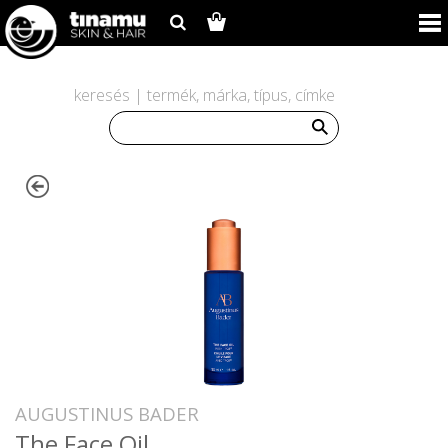
keresés | termék, márka, típus, címke
AUGUSTINUS BADER
The Face Oil