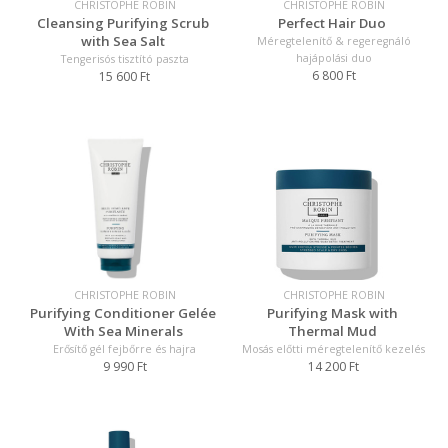
CHRISTOPHE ROBIN
CHRISTOPHE ROBIN
Cleansing Purifying Scrub
Perfect Hair Duo
with Sea Salt
Méregtelenítő & regeregnáló
hajápolási duo
Tengerisós tisztító paszta
6 800 Ft
15 600 Ft
CHRISTOPHE ROBIN
CHRISTOPHE ROBIN
Purifying Conditioner Gelée
Purifying Mask with
With Sea Minerals
Thermal Mud
Erősítő gél fejbőrre és hajra
Mosás előtti méregtelenítő kezelés
9 990 Ft
14 200 Ft