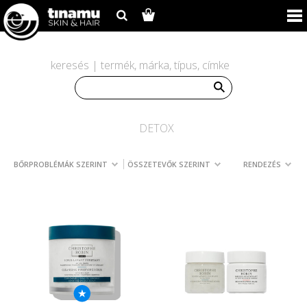
keresés | termék, márka, típus, címke
DETOX
BŐRPROBLÉMÁK SZERINT
ÖSSZETEVŐK SZERINT
RENDEZÉS