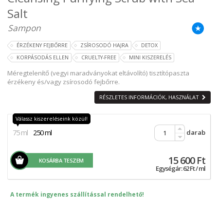
Salt
Sampon
ÉRZÉKENY FEJBŐRRE
ZSÍROSODÓ HAJRA
DETOX
KORPÁSODÁS ELLEN
CRUELTY-FREE
MINI KISZERELÉS
Méregtelenítő (vegyi maradványokat eltávolító) tisztítópaszta
érzékeny és/vagy zsírosodó fejbőrre.
RÉSZLETES INFORMÁCIÓK, HASZNÁLAT
Válassz kiszereléseink közül!
75 ml
250 ml
darab
15 600 Ft
KOSÁRBA TESZEM
Egységár: 62 Ft / ml
A termék ingyenes szállítással rendelhető!