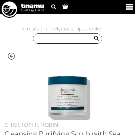
keresés | termék, márka, típus, címke
CHRISTOPHE ROBIN
Cleansing Purifying Scrub with Sea